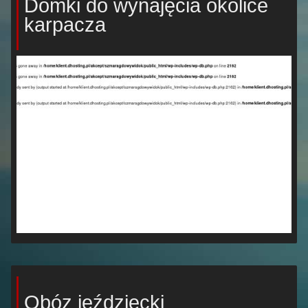
Domki do wynajęcia okolice
karpacza
Obóz jeździecki