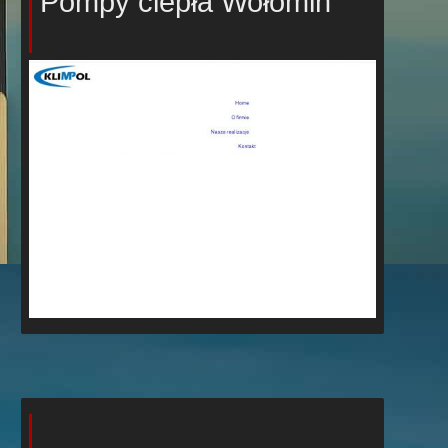
Pompy ciepła Wołomin