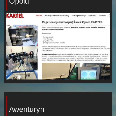
Opolu
Awenturyn