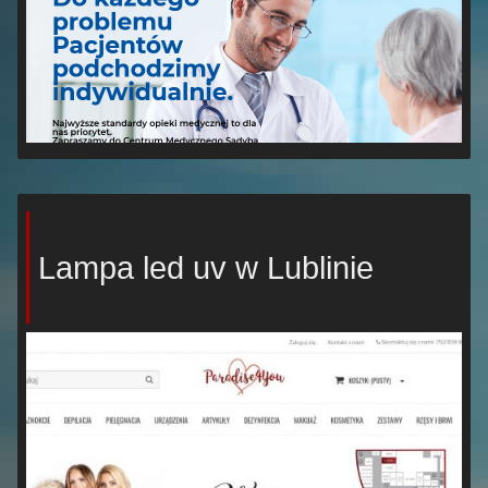
Lampa led uv w Lublinie