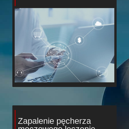
Zapalenie pęcherza
moczowego leczenie