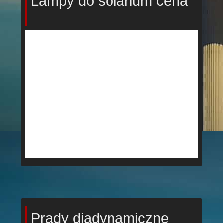
Lampy do solarium cena
Prądy diadynamiczne