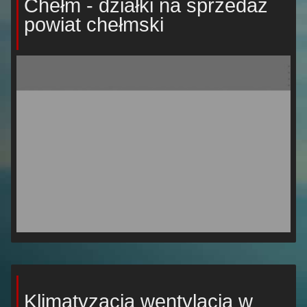
Chełm - działki na sprzedaż
powiat chełmski
Klimatyzacja wentylacja w