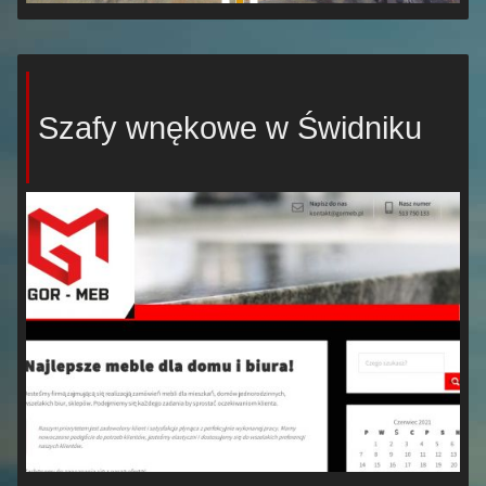
Szafy wnękowe w Świdniku