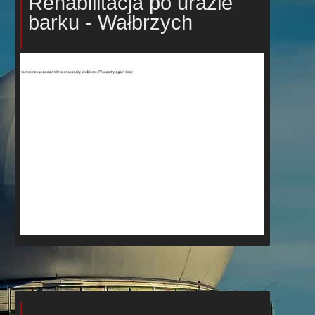
Rehabilitacja po urazie
barku - Wałbrzych