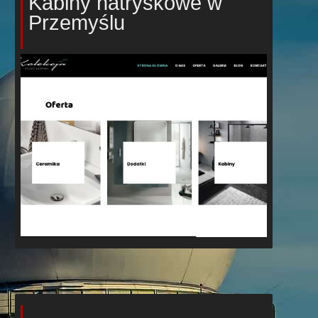
Kabiny natryskowe w
Przemyślu