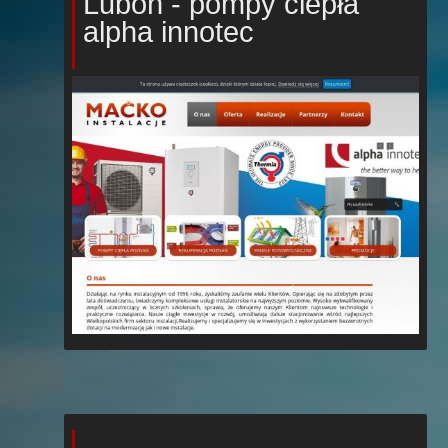
Luboń - pompy ciepła
alpha innotec